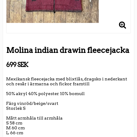
Molina indian drawin fleecejacka
699 SEK
Mexikansk fleecejacka med blixtlås, dragsko i nederkant
och resår i ärmarna och fickor framtill
50% akryl 40% polyester 10% bomull
Färg vinröd/beige/svart
Storlek S
Mått armhåla till armhåla
S 58 cm
M 60 cm
L 66 cm