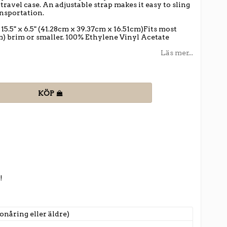
travel case. An adjustable strap makes it easy to sling
nsportation.
 15.5" x 6.5" (41.28cm x 39.37cm x 16.51cm)Fits most
m) brim or smaller. 100% Ethylene Vinyl Acetate
Läs mer...
KÖP
!
onåring eller äldre)