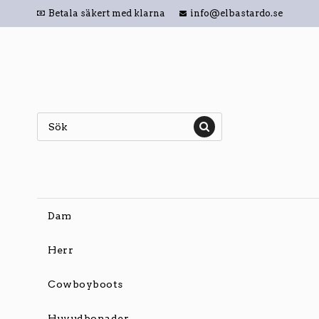
Betala säkert med klarna
info@elbastardo.se
Dam
Herr
Cowboyboots
Huvudbonader