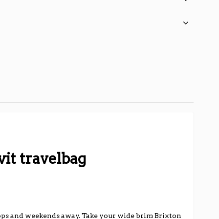
it travelbag
ps and weekends away. Take your wide brim Brixton