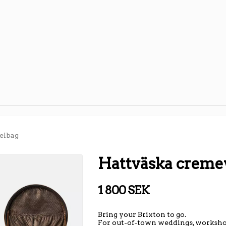
elbag
Hattväska cremev
1 800 SEK
Bring your Brixton to go.
For out-of-town weddings, worksho