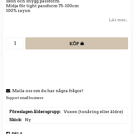
skön och snygg passform.
Midja för tight passform 75-100cm
100% rayon
Läs mer...
KÖP
Maila oss om du har några frågor!
Support small business
Föreslagen åldersgrupp
Vuxen (tonåring eller äldre)
Skick
Ny