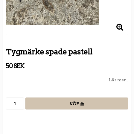
Tygmärke spade pastell
50 SEK
Läs mer...
KÖP